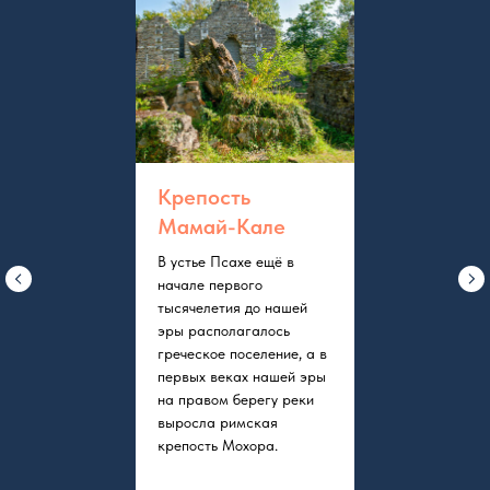
Крепость
Мамай-Кале
В устье Псахе ещё в
начале первого
тысячелетия до нашей
эры располагалось
греческое поселение, а в
первых веках нашей эры
на правом берегу реки
выросла римская
крепость Мохора.