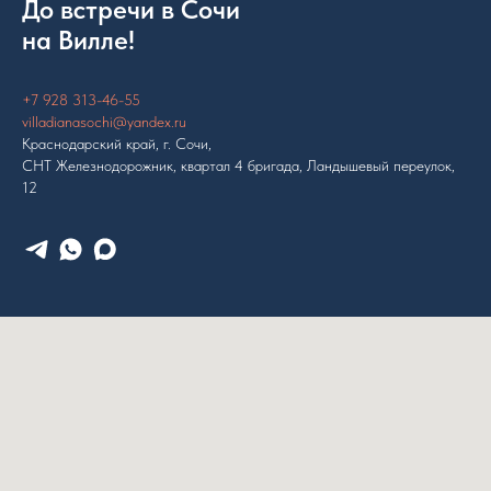
До встречи в Сочи
на Вилле!
+7 928 313-46-55
villadianasochi@yandex.ru
Краснодарский край, г. Сочи,
СНТ Железнодорожник, квартал 4 бригада, Ландышевый переулок,
12