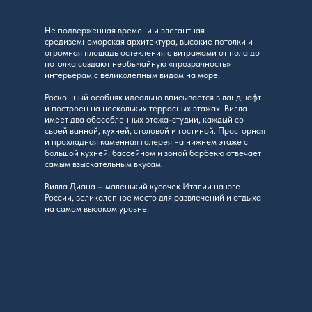
Не подверженная времени и элегантная
средиземноморская архитектура, высокие потолки и
огромная площадь остекления с витражами от пола до
потолка создают необычайную «прозрачность»
интерьерам с великолепным видом на море.
Роскошный особняк идеально вписывается в ландшафт
и построен на нескольких террасных этажах. Вилла
имеет два обособленных этажа-студии, каждый со
своей ванной, кухней, столовой и гостиной. Просторная
и прохладная каменная галерея на нижнем этаже с
большой кухней, бассейном и зоной барбекю отвечает
самым взыскательным вкусам.
Вилла Диана – маленький кусочек Италии на юге
России, великолепное место для развлечений и отдыха
на самом высоком уровне.