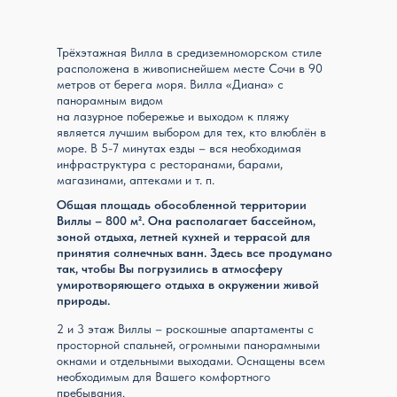
Трёхэтажная Вилла в средиземноморском стиле
расположена в живописнейшем месте Сочи в 90
метров от берега моря. Вилла «Диана» с
панорамным видом
на лазурное побережье и выходом к пляжу
является лучшим выбором для тех, кто влюблён в
море. В 5-7 минутах езды – вся необходимая
инфраструктура с ресторанами, барами,
магазинами, аптеками и т. п.
Общая площадь обособленной территории
Виллы – 800 м². Она располагает бассейном,
зоной отдыха, летней кухней и террасой для
принятия солнечных ванн. Здесь все продумано
так, чтобы Вы погрузились в атмосферу
умиротворяющего отдыха в окружении живой
природы.
2 и 3 этаж Виллы – роскошные апартаменты с
просторной спальней, огромными панорамными
окнами и отдельными выходами. Оснащены всем
необходимым для Вашего комфортного
пребывания.