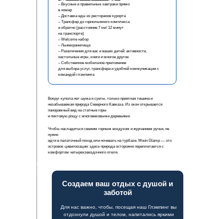
– Вкусные и правильные завтраки прямо
в номер
– Доставка еды из ресторанов курорта
– Трансфер до горнолыжного комплекса
и обратно (расстояние 7 км/ 12 минут
на транспорте)
– Welcome набор
– Лыжехранилище
– Развлечения для вас и ваших детей: активности,
настольные игры, книги и многое другое
– Собственное мобильное приложение
для выбора услуг, трансфера и удобной коммуникации с
командой глэмпинга
Вокруг купола нет шума и суеты, только приятная тишина и
незабываемая природа Северного Кавказа. Из окон открывается
панорамный вид на статные горы
и пихтовую рощу с многовековыми деревьями.
Чтобы насладиться свежим горным воздухом и журчанием ручья, не
нужно
идти в палаточный поход или ночевать на турбазе. Moon Glamp — это
островок цивилизации: здесь природа осторожно переплетается с
комфортом четырехзвездочного отеля.
Создаем ваш отдых с душой и
заботой
Для нас важно, чтобы, посещая наш Глэмпинг вы
отдохнули душой и телом, напитались яркими