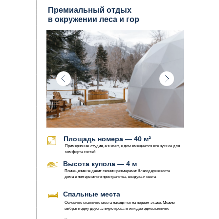
Премиальный отдых
в окружении леса и гор
Площадь номера — 40 м²
Примерно как студия, а значит, в дом вмещается все нужное для
комфорта гостей
Высота купола — 4 м
Помещение не давит своими размерами: благодаря высоте
дома в номере много пространства, воздуха и света
Спальные места
Основные спальные места находятся на первом этаже. Можно
выбрать одну двуспальную кровать или две односпальные