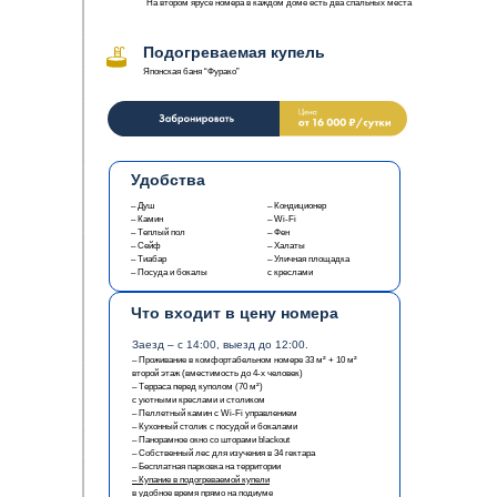
На втором ярусе номера в каждом доме есть два спальных места
Подогреваемая купель
Японская баня “Фурако”
Удобства
– Душ
– Кондиционер
– Камин
– Wi-Fi
– Теплый пол
– Фен
– Сейф
– Халаты
– Тиабар
– Уличная площадка
– Посуда и бокалы
с креслами
Что входит в цену номера
Заезд – с 14:00, выезд до 12:00.
– Проживание в комфортабельном номере 33 м² + 10 м²
второй этаж (вместимость до 4-х человек)
– Терраса перед куполом (70 м²)
с уютными креслами и столиком
– Пеллетный камин с Wi-Fi управлением
– Кухонный столик с посудой и бокалами
– Панорамное окно со шторами blackout
– Собственный лес для изучения в 34 гектара
– Бесплатная парковка на территории
– Купание в подогреваемой купели
в удобное время прямо на подиуме