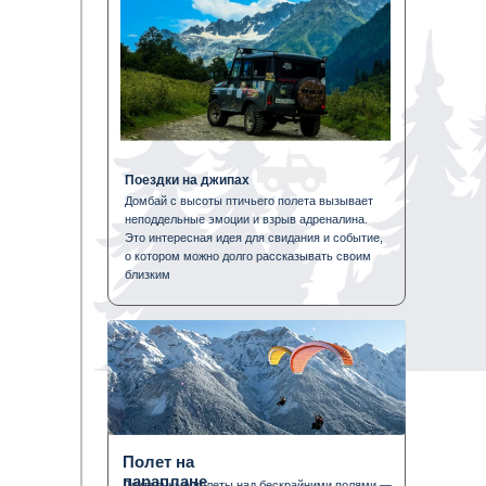
Поездки на джипах
Домбай с высоты птичьего полета вызывает
неподдельные эмоции и взрыв адреналина.
Это интересная идея для свидания и событие,
о котором можно долго рассказывать своим
близким
Полет на
параплане
Длительные полеты над бескрайними полями —